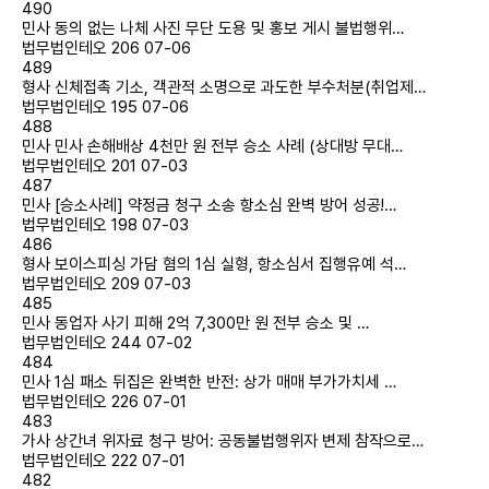
490
민사
동의 없는 나체 사진 무단 도용 및 홍보 게시 불법행위…
법무법인테오
206
07-06
489
형사
신체접촉 기소, 객관적 소명으로 과도한 부수처분(취업제…
법무법인테오
195
07-06
488
민사
민사 손해배상 4천만 원 전부 승소 사례 (상대방 무대…
법무법인테오
201
07-03
487
민사
[승소사례] 약정금 청구 소송 항소심 완벽 방어 성공!…
법무법인테오
198
07-03
486
형사
보이스피싱 가담 혐의 1심 실형, 항소심서 집행유예 석…
법무법인테오
209
07-03
485
민사
동업자 사기 피해 2억 7,300만 원 전부 승소 및 …
법무법인테오
244
07-02
484
민사
1심 패소 뒤집은 완벽한 반전: 상가 매매 부가가치세 …
법무법인테오
226
07-01
483
가사
상간녀 위자료 청구 방어: 공동불법행위자 변제 참작으로…
법무법인테오
222
07-01
482