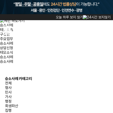
승소사례
HOME
승소사례
승소사례
오늘 하루 보지 않기
승소사례
테오소개
ENG
CHN
구성원
주요업무
승소사례
상담신청
테오소식
승소사례
승소사례
승소사례 카테고리
전체
형사
민사
가사
행정
회생파산
집행