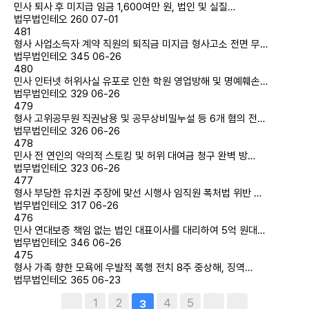
민사
퇴사 후 미지급 임금 1,600여만 원, 법인 및 실질…
법무법인테오
260
07-01
481
형사
사업소득자 계약 직원의 퇴직금 미지급 형사고소 전면 무…
법무법인테오
345
06-26
480
민사
인터넷 허위사실 유포로 인한 학원 영업방해 및 명예훼손…
법무법인테오
329
06-26
479
형사
고위공무원 직권남용 및 공무상비밀누설 등 6개 혐의 전…
법무법인테오
326
06-26
478
민사
전 연인의 악의적 스토킹 및 허위 대여금 청구 완벽 방…
법무법인테오
323
06-26
477
형사
부당한 유치권 주장에 맞선 시행사 임직원 폭처법 위반 …
법무법인테오
317
06-26
476
민사
연대보증 책임 없는 법인 대표이사를 대리하여 5억 원대…
법무법인테오
346
06-26
475
형사
가족 향한 모욕에 우발적 폭행 전치 8주 중상해, 징역…
법무법인테오
365
06-23
1
2
4
5
3