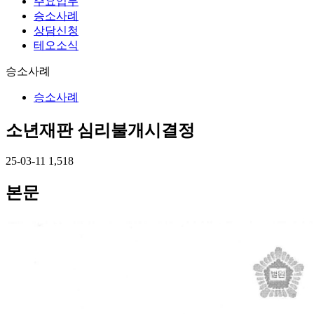
주요업무
승소사례
상담신청
테오소식
승소사례
승소사례
소년재판 심리불개시결정
25-03-11
1,518
본문