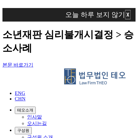
오늘 하루 보지 않기
소년재판 심리불개시결정 > 승
소사례
본문 바로가기
ENG
CHN
테오소개
인사말
오시는길
구성원
구성원 소개