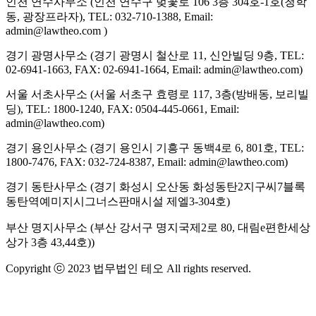
인천 연수사무소
(인천 연수구 벚꽃로 106 3층 304호-1호(청학
동, 광장프라자), TEL: 032-710-1388, Email:
admin@lawtheo.com )
경기 광명사무소
(경기 광명시 철산로 11, 신안빌딩 9층, TEL:
02-6941-1663, FAX: 02-6941-1664, Email: admin@lawtheo.com)
서울 서초사무소
(서울 서초구 효령로 117, 3층(방배동, 보리빌
딩), TEL: 1800-1240, FAX: 0504-445-0661, Email:
admin@lawtheo.com)
경기 용인사무소
(경기 용인시 기흥구 동백4로 6, 801호, TEL:
1800-7476, FAX: 032-724-8387, Email: admin@lawtheo.com)
경기 동탄사무소
(경기 화성시 오산동 화성동탄2지구씨7블록
동탄역예미지시그너스판매시설 제엘3-304호)
부산 명지사무소
(부산 강서구 명지국제2로 80, 대림e편한세상
상가 3층 43,44호))
Copyright ⓒ 2023 법무법인 테오 All rights reserved.