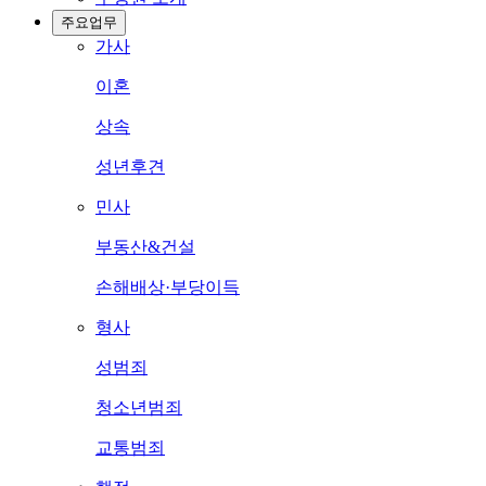
주요업무
가사
이혼
상속
성년후견
민사
부동산&건설
손해배상·부당이득
형사
성범죄
청소년범죄
교통범죄